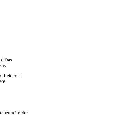
n. Das
re.
 Leider ist
ere
teneren Trader