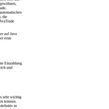
zugewöhnen,
ade,
 automatischen
, die
m AvaTrade
er auf Java
er erste
ine Einzahlung
eich und
s sehr wichtig
den können.
efinitiv in