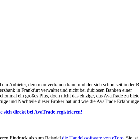
ein Anbieter, dem man vertrauen kann und der sich schon seit in der B
rzbank in Frankfurt verwaltet und nicht bei dubiosen Banken einer
schonmal ein großes Plus, doch nicht das einzige, das AvaTrade zu biete
üge und Nachteile dieser Broker hat und wie die AvaTrade Erfahrunge
e sich direkt bei AvaTrade registrieren!
leren Eindruck als zum Beispiel
die Handelssoftware von eToro
. Sie is