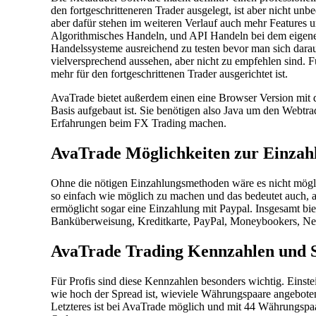
den fortgeschritteneren Trader ausgelegt, ist aber nicht un
aber dafür stehen im weiteren Verlauf auch mehr Features 
Algorithmisches Handeln, und API Handeln bei dem eigene 
Handelssysteme ausreichend zu testen bevor man sich darauf
vielversprechend aussehen, aber nicht zu empfehlen sind. F
mehr für den fortgeschrittenen Trader ausgerichtet ist.
AvaTrade bietet außerdem einen eine Browser Version mit
Basis aufgebaut ist. Sie benötigen also Java um den Webtr
Erfahrungen beim FX Trading machen.
AvaTrade Möglichkeiten zur Einzah
Ohne die nötigen Einzahlungsmethoden wäre es nicht möglic
so einfach wie möglich zu machen und das bedeutet auch, a
ermöglicht sogar eine Einzahlung mit Paypal. Insgesamt bi
Banküberweisung, Kreditkarte, PayPal, Moneybookers, Ne
AvaTrade Trading Kennzahlen und 
Für Profis sind diese Kennzahlen besonders wichtig. Einste
wie hoch der Spread ist, wieviele Währungspaare angebot
Letzteres ist bei AvaTrade möglich und mit 44 Währungspaar