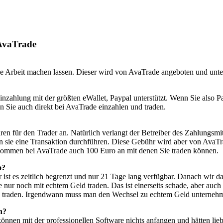
AvaTrade
e Arbeit machen lassen. Dieser wird von AvaTrade angeboten und unter
Einzahlung mit der größten eWallet, Paypal unterstützt. Wenn Sie also 
 Sie auch direkt bei AvaTrade einzahlen und traden.
en für den Trader an. Natürlich verlangt der Betreiber des Zahlungsmitt
 sie eine Transaktion durchführen. Diese Gebühr wird aber von AvaTr
 kommen bei AvaTrade auch 100 Euro an mit denen Sie traden können.
o?
r ist es zeitlich begrenzt und nur 21 Tage lang verfügbar. Danach wir
ur noch mit echtem Geld traden. Das ist einerseits schade, aber auch 
 traden. Irgendwann muss man den Wechsel zu echtem Geld unterneh
n?
nnen mit der professionellen Software nichts anfangen und hätten lieb