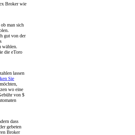
rex Broker wie
 ob man sich
olen.
ch gut von der
s
u wählen.
ie die eToro
zahlen lassen
cken Sie
 möchten,
tzen wo eine
 Gebühr von $
utomaten
adern dass
ader gebeten
eren Broker