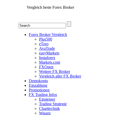
Vergleich beste Forex Broker
Forex Broker Vergleich
Plus500
eToro
AvaTrade
easyMarkets
Instaforex
Markets.com
FXOpen
Weitere FX Broker
Vergleich aller FX Broker
Demokonto
Einzahlung
Promotionen
FX Trading Infos
Einsteiger
Trading Strategie
Charttechnik
Wissen