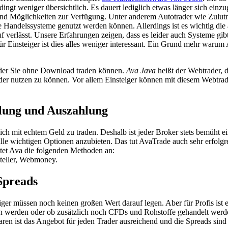
bedingt weniger übersichtlich. Es dauert lediglich etwas länger sich ein
und Möglichkeiten zur Verfügung. Unter anderem Autotrader wie Zulutr
Handelssysteme genutzt werden können. Allerdings ist es wichtig die
 verlässt. Unsere Erfahrungen zeigen, dass es leider auch Systeme gibt
ür Einsteiger ist dies alles weniger interessant. Ein Grund mehr waru
 der Sie ohne Download traden können.
Ava Java
heißt der Webtrader, d
ader nutzen zu können. Vor allem Einsteiger können mit diesem Webtrad
lung und Auszahlung
h mit echtem Geld zu traden. Deshalb ist jeder Broker stets bemüht e
lle wichtigen Optionen anzubieten. Das tut AvaTrade auch sehr erfolgr
etet Ava die folgenden Methoden an:
teller, Webmoney.
Spreads
iger müssen noch keinen großen Wert darauf legen. Aber für Profis ist e
en werden oder ob zusätzlich noch CFDs und Rohstoffe gehandelt wer
en ist das Angebot für jeden Trader ausreichend und die Spreads sind d