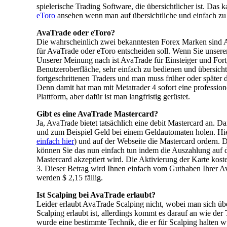
spielerische Trading Software, die übersichtlicher ist. Da
eToro
ansehen wenn man auf übersichtliche und einfach zu
AvaTrade oder eToro?
Die wahrscheinlich zwei bekanntesten Forex Marken sind A
für AvaTrade oder eToro entscheiden soll. Wenn Sie unser
Unserer Meinung nach ist AvaTrade für Einsteiger und Fortg
Benutzeroberfläche, sehr einfach zu bedienen und übersich
fortgeschrittenen Traders und man muss früher oder später 
Denn damit hat man mit Metatrader 4 sofort eine professionel
Plattform, aber dafür ist man langfristig gerüstet.
Gibt es eine AvaTrade Mastercard?
Ja, AvaTrade bietet tatsächlich eine debit Mastercard an. 
und zum Beispiel Geld bei einem Geldautomaten holen. Hie
einfach hier
) und auf der Webseite die Mastercard ordern.
können Sie das nun einfach tun indem die Auszahlung auf d
Mastercard akzeptiert wird. Die Aktivierung der Karte kost
3. Dieser Betrag wird Ihnen einfach vom Guthaben Ihrer 
werden $ 2,15 fällig.
Ist Scalping bei AvaTrade erlaubt?
Leider erlaubt AvaTrade Scalping nicht, wobei man sich üb
Scalping erlaubt ist, allerdings kommt es darauf an wie der 
wurde eine bestimmte Technik, die er für Scalping halten w