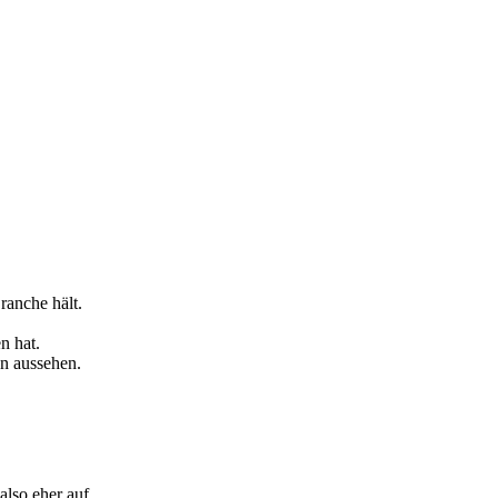
ranche hält.
n hat.
n aussehen.
t also eher auf