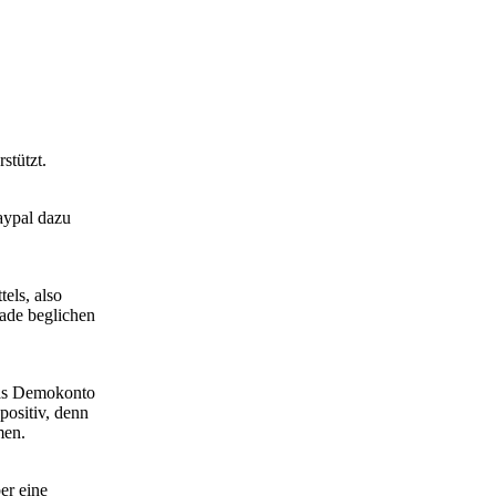
stützt.
Paypal dazu
els, also
ade beglichen
 das Demokonto
positiv, denn
men.
er eine