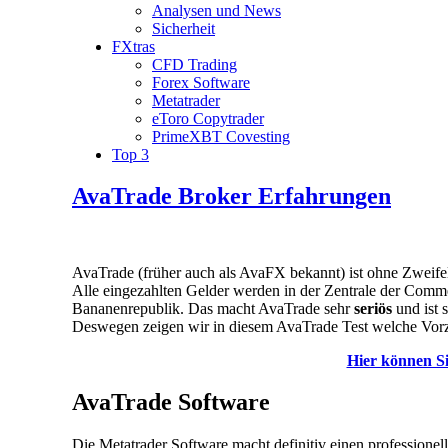
Analysen und News
Sicherheit
FXtras
CFD Trading
Forex Software
Metatrader
eToro Copytrader
PrimeXBT Covesting
Top 3
AvaTrade Broker Erfahrungen
AvaTrade (früher auch als AvaFX bekannt) ist ohne Zweifel 
Alle eingezahlten Gelder werden in der Zentrale der Comme
Bananenrepublik. Das macht AvaTrade sehr
seriös
und ist 
Deswegen zeigen wir in diesem AvaTrade Test welche Vorz
Hier können Si
AvaTrade Software
Die Metatrader Software macht definitiv einen professionel