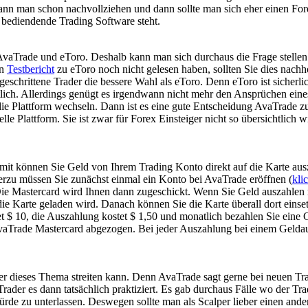
s kann man schon nachvollziehen und dann sollte man sich eher einen Fo
 bediendende Trading Software steht.
vaTrade und eToro. Deshalb kann man sich durchaus die Frage stellen
en
Testbericht
zu eToro noch nicht gelesen haben, sollten Sie dies nachh
eschrittene Trader die bessere Wahl als eToro. Denn eToro ist sicherli
tlich. Allerdings genügt es irgendwann nicht mehr den Ansprüchen eine
die Plattform wechseln. Dann ist es eine gute Entscheidung AvaTrade z
le Plattform. Sie ist zwar für Forex Einsteiger nicht so übersichtlich w
Damit können Sie Geld von Ihrem Trading Konto direkt auf die Karte aus
rzu müssen Sie zunächst einmal ein Konto bei AvaTrade eröffnen (
kli
 Die Mastercard wird Ihnen dann zugeschickt. Wenn Sie Geld auszahlen
ie Karte geladen wird. Danach können Sie die Karte überall dort einse
et $ 10, die Auszahlung kostet $ 1,50 und monatlich bezahlen Sie eine
AvaTrade Mastercard abgezogen. Bei jeder Auszahlung bei einem Gelda
er dieses Thema streiten kann. Denn AvaTrade sagt gerne bei neuen Tr
Trader es dann tatsächlich praktiziert. Es gab durchaus Fälle wo der Tr
ürde zu unterlassen. Deswegen sollte man als Scalper lieber einen and