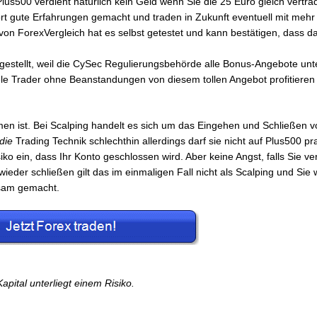
s500 verdient natürlich kein Geld wenn Sie die 25 Euro gleich vertra
t gute Erfahrungen gemacht und traden in Zukunft eventuell mit mehr 
von ForexVergleich hat es selbst getestet und kann bestätigen, dass d
estellt, weil die CySec Regulierungsbehörde alle Bonus-Angebote unte
viele Trader ohne Beanstandungen von diesem tollen Angebot profitieren
mmen ist. Bei Scalping handelt es sich um das Eingehen und Schließen 
die
Trading Technik schlechthin allerdings darf sie nicht auf Plus500 pra
o ein, dass Ihr Konto geschlossen wird. Aber keine Angst, falls Sie ve
ieder schließen gilt das im einmaligen Fall nicht als Scalping und Sie
ksam gemacht.
Kapital unterliegt einem Risiko.