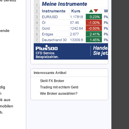
e bereits
gende
Interessante Artikel
Skrill FX Broker
dig
Trading mit echtem Geld
n
Wie Broker auswählen?
ok aus
mobilen
h.