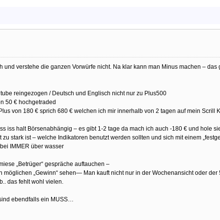
h und verstehe die ganzen Vorwürfe nicht. Na klar kann man Minus machen – das
outube reingezogen / Deutsch und Englisch nicht nur zu Plus500
on 50 € hochgetraded
lus von 180 € sprich 680 € welchen ich mir innerhalb von 2 tagen auf mein Scrill 
ass iss halt Börsenabhängig – es gibt 1-2 tage da mach ich auch -180 € und hole s
u stark ist – welche Indikatoren benutzt werden sollten und sich mit einem „festg
dabei IMMER über wasser
 miese „Betrüger“ gespräche auftauchen –
n möglichen „Gewinn“ sehen— Man kauft nicht nur in der Wochenansicht oder der 
. das fehlt wohl vielen.
 sind ebendfalls ein MUSS…