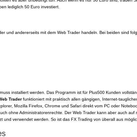
 sollten es aber unbedingt tun. Auch wenn es nur 50 Euro sind, traden Si
n lediglich 50 Euro investiert.
der und andererseits mit dem Web Trader handeln. Bei beiden sind fol
muss installiert werden. Das Programm ist für Plus500 Kunden vollstän
Web Trader
funktioniert mit praktisch allen gängigen, Internet-taugliche
plorer, Mozilla Firefox, Chrome und Safari direkt vom PC oder Notebo
 auch ohne Administratorenrechte. Der Web Trader kann aber auch auf 
 und verwendet werden. So ist das FX Trading von überall aus möglic
es