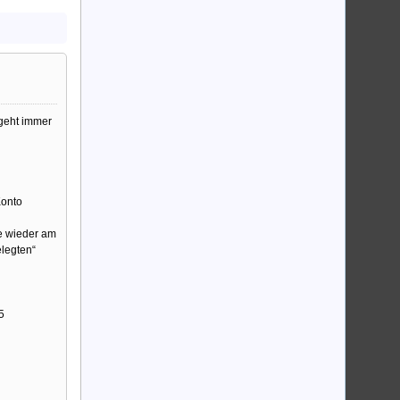
 geht immer
Konto
ie wieder am
elegten“
5