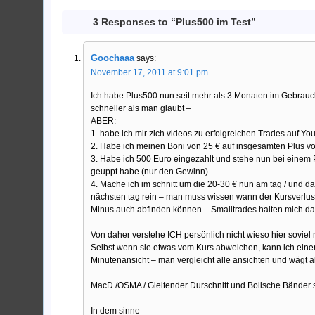
3 Responses to “Plus500 im Test”
Goochaaa
says:
November 17, 2011 at 9:01 pm
Ich habe Plus500 nun seit mehr als 3 Monaten im Gebrauc
schneller als man glaubt –
ABER:
1. habe ich mir zich videos zu erfolgreichen Trades auf Y
2. Habe ich meinen Boni von 25 € auf insgesamten Plus v
3. Habe ich 500 Euro eingezahlt und stehe nun bei einem P
geuppt habe (nur den Gewinn)
4. Mache ich im schnitt um die 20-30 € nun am tag / und d
nächsten tag rein – man muss wissen wann der Kursverlust z
Minus auch abfinden können – Smalltrades halten mich 
Von daher verstehe ICH persönlich nicht wieso hier soviel
Selbst wenn sie etwas vom Kurs abweichen, kann ich eine
Minutenansicht – man vergleicht alle ansichten und wägt ab.
MacD /OSMA / Gleitender Durschnitt und Bolische Bänder
In dem sinne –