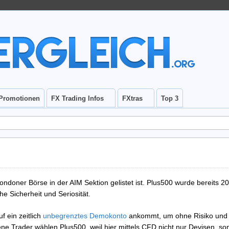
Promotionen
FX Trading Infos
FXtras
Top 3
 Londoner Börse in der AIM Sektion gelistet ist. Plus500 wurde bereits 2
e Sicherheit und Seriosität.
f ein zeitlich
unbegrenztes Demokonto
ankommt, um ohne Risiko und 
e Trader wählen Plus500, weil hier mittels CFD nicht nur Devisen, s