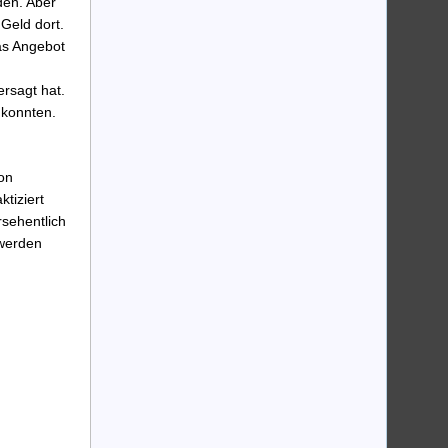
den. Aber
Geld dort.
as Angebot
rsagt hat.
 konnten.
von
ktiziert
rsehentlich
 werden