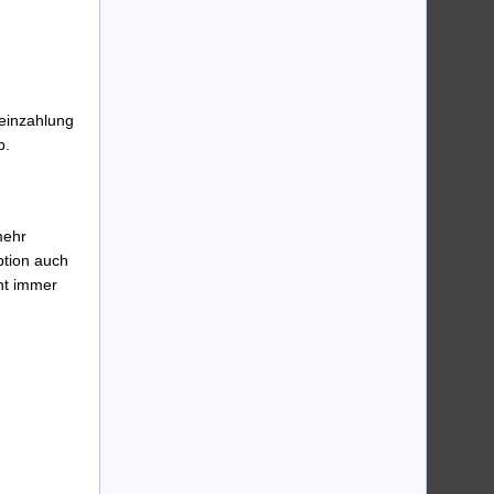
einzahlung
b.
mehr
ption auch
ht immer