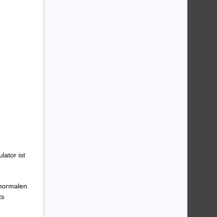
ator ist
 normalen
ts