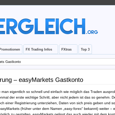
Promotionen
FX Trading Infos
FXtras
Top 3
ets Gastkonto
rung – easyMarkets Gastkonto
 man eigentlich so schnell und einfach wie möglich das Traden ausprob
onmal der erste wichtige Schritt, aber nicht jedem ist das so genehm. D
einer Registrierung unterziehen, Daten von sich preis geben und so 
easyMarkets (früher unter dem Namen „easy-forex“ bekannt) weiter – e
möglich zu gestalten. easyMarkets gelingt das auch wieder mit dem kos